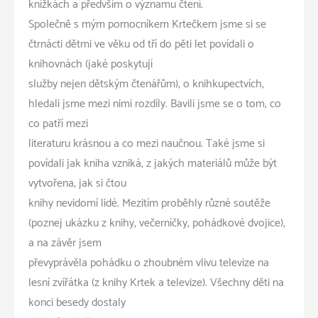
knížkách a předvším o významu čtení.
Společně s mým pomocníkem Krtečkem jsme si se
čtrnácti dětmi ve věku od tří do pěti let povídali o
knihovnách (jaké poskytují
služby nejen dětským čtenářům), o knihkupectvích,
hledali jsme mezi nimi rozdíly. Bavili jsme se o tom, co
co patří mezi
literaturu krásnou a co mezi naučnou. Také jsme si
povídali jak kniha vzniká, z jakých materiálů může být
vytvořena, jak si čtou
knihy nevidomí lidé. Mezitím proběhly různé soutěže
(poznej ukázku z knihy, večerníčky, pohádkové dvojice),
a na závěr jsem
převyprávěla pohádku o zhoubném vlivu televize na
lesní zvířátka (z knihy Krtek a televize). Všechny děti na
konci besedy dostaly