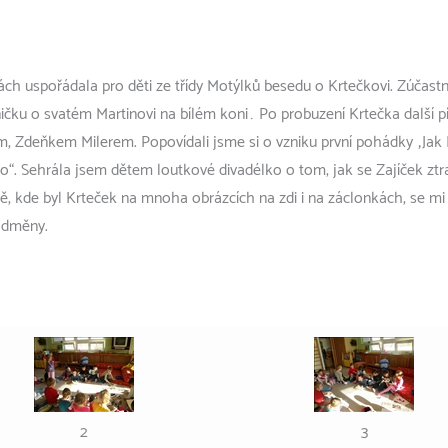
h uspořádala pro děti ze třídy Motýlků besedu o Krtečkovi. Zúčastnil
sničku o svatém Martinovi na bílém koni… Po probuzení Krtečka další p
m, Zdeňkem Milerem. Popovídali jsme si o vzniku první pohádky „Jak 
ko“. Sehrála jsem dětem loutkové divadélko o tom, jak se Zajíček ztra
ě, kde byl Krteček na mnoha obrázcích na zdi i na záclonkách, se mi
odměny.
2
3