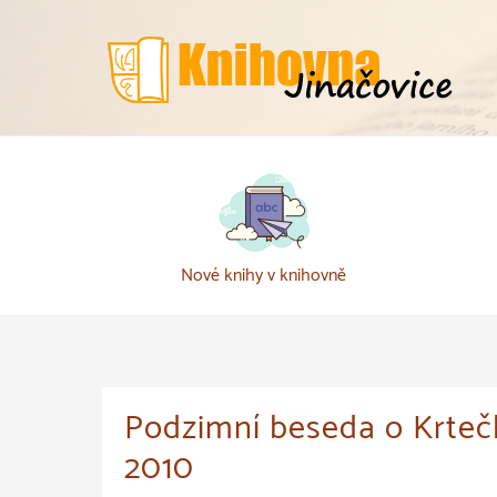
Přeskočit
k
obsahu
Nové knihy v knihovně
Podzimní beseda o Krtečk
2010