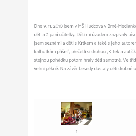
Dne 9. 11. 2010 jsem v MŠ Hudcova v Brně-Medlánkác
dětí a 2 paní učitelky. Děti mi úvodem zazpívaly pí
jsem seznámila děti s Krtkem a také s jeho autore
kalhotkám přišel“, přečetli si druhou „Krtek a autíč
stejnou pohádku potom hrály děti samotné. Ve tříd
velmi pěkně. Na závěr besedy dostaly děti drobné 
1