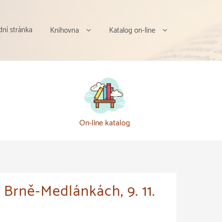
ní stránka
Knihovna
Katalog on-line
On-line katalog
Brně-Medlánkách, 9. 11.