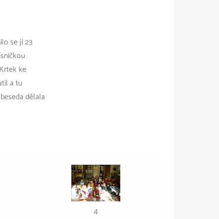
o se jí 23
ísničkou
Krtek ke
til a tu
 beseda dělala
4