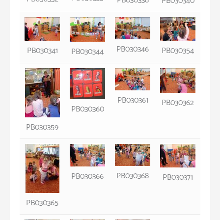
PB030338
PB030340
PB030346
PB030354
PB030341
PB030344
PB030361
PB030362
PB030360
PB030359
PB030368
PB030366
PB030371
PB030365