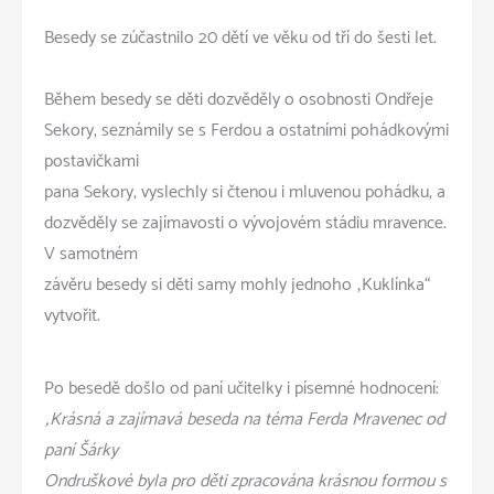
Besedy se zúčastnilo 20 dětí ve věku od tří do šesti let.
Během besedy se děti dozvěděly o osobnosti Ondřeje
Sekory, seznámily se s Ferdou a ostatními pohádkovými
postavičkami
pana Sekory, vyslechly si čtenou i mluvenou pohádku, a
dozvěděly se zajímavosti o vývojovém stádiu mravence.
V samotném
závěru besedy si děti samy mohly jednoho „Kuklínka“
vytvořit.
Po besedě došlo od paní učitelky i písemné hodnocení:
„Krásná a zajímavá beseda na téma Ferda Mravenec od
paní Šárky
Ondruškové byla pro děti zpracována krásnou formou s