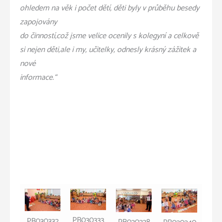
ohledem na věk i počet dětí, děti byly v průběhu besedy
zapojovány
do činností,což jsme velice ocenily s kolegyní a celkově
si nejen děti,ale i my, učitelky, odnesly krásný zážitek a
nové
informace.“
PB030333
PB030332