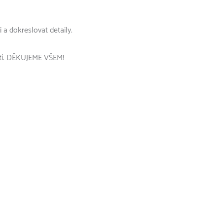
 a dokreslovat detaily.
ětí. DĚKUJEME VŠEM!