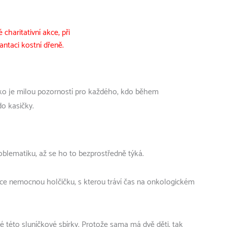
é charitativní akce, při
antaci kostní dřeně.
íčko je milou pozorností pro každého, kdo během
do kasičky.
oblematiku, až se ho to bezprostředně týká.
ce nemocnou holčičku, s kterou tráví čas na onkologickém
této sluníčkové sbírky. Protože sama má dvě děti, tak