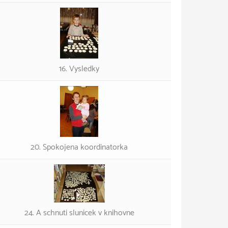
16. Vysledky
20. Spokojena koordinatorka
24. A schnuti slunicek v knihovne