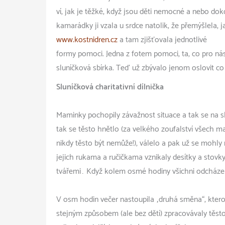
ví, jak je těžké, když jsou děti nemocné a nebo dok
kamarádky ji vzala u srdce natolik, že přemýšlela,
www.kostnidren.cz
a tam zjišťovala jednotlivé
formy pomoci. Jedna z fotem pomoci, ta, co pro nás
sluníčková sbírka. Teď už zbývalo jenom oslovit co
Sluníčková charitativní dílnička
Maminky pochopily závažnost situace a tak se na sl
tak se těsto hnětlo (za velkého zoufalství všech m
nikdy těsto být nemůže!), válelo a pak už se mohly 
jejich rukama a ručičkama vznikaly desítky a stovky
tvářemi… Když kolem osmé hodiny všichni odcházeli,
V osm hodin večer nastoupila „druhá směna“, kter
stejným způsobem (ale bez dětí) zpracovávaly těsto 