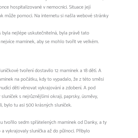
once hospitalizované v nemocnici. Situace její
 jak může pomoci. Na internetu si našla webové stránky
 byla nejlépe uskutečnitelná, byla právě tato
 nejvíce maminek, aby se mohlo tvořit ve velkém.
uníčkové tvoření dostavilo 12 maminek a 18 dětí. A
aminek na počátku, kdy to vypadalo, že z této směsi
nudící děti věnovat vykrajování a zdobení. A pod
 sluníček s nejrůznějšími okraji, paprsky, úsměvy,
 bylo tu asi 500 krásných sluníček.
ou tvořilo sedm spřátelených maminek od Danky, a ty
a vykrajovaly sluníčka až do půlnoci. Přibylo