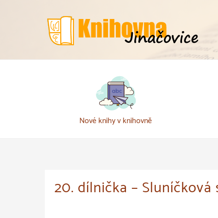
Přeskočit
k
obsahu
Nové knihy v knihovně
20. dílnička – Sluníčková 