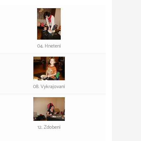
04. Hneteni
08. Vykrajovani
12. Zdobeni