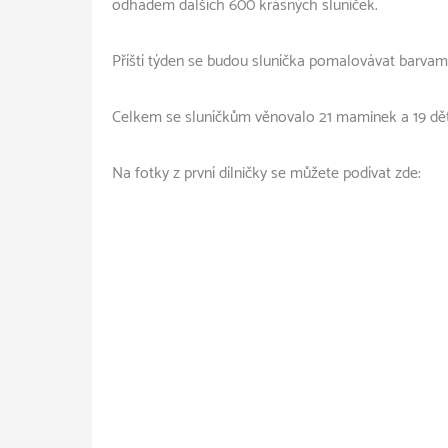
odhadem dalších 600 krásných sluníček.
Příští týden se budou sluníčka pomalovávat barvami
Celkem se sluníčkům věnovalo 21 maminek a 19 d
Na fotky z první dílničky se můžete podívat zde: