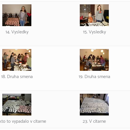
14. Vysledky
15. Vysledky
18. Druha smena
19. Druha smena
kto to vypadalo v citarne
23. V citarne