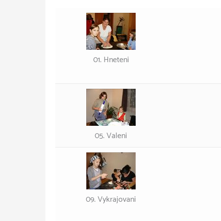
01. Hneteni
05. Valeni
09. Vykrajovani