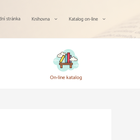
ní stránka
Knihovna
Katalog on-line
On-line katalog