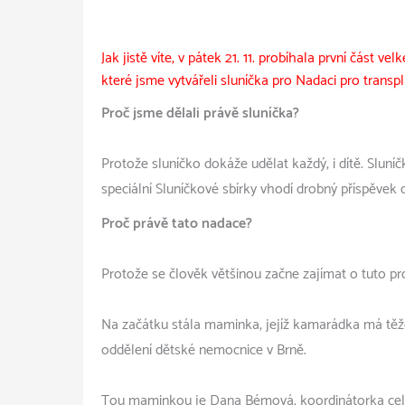
Jak jistě víte, v pátek 21. 11. probíhala první část velk
které jsme vytvářeli sluníčka pro Nadaci pro transpl
Proč jsme dělali právě sluníčka?
Protože sluníčko dokáže udělat každý, i dítě. Slun
speciální Sluníčkové sbírky vhodí drobný příspěvek 
Proč právě tato nadace?
Protože se člověk většinou začne zajímat o tuto pr
Na začátku stála maminka, jejíž kamarádka má těž
oddělení dětské nemocnice v Brně.
Tou maminkou je Dana Bémová, koordinátorka celé 