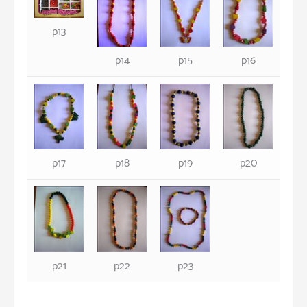
p13
p14
p15
p16
p17
p18
p19
p20
p21
p22
p23