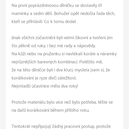
Na první poprázdninovou dílničku se dostavily tři
maminky a sedm dětí. Bohužel opět nedošla řada těch,
kteří se přihlásili. Co k tomu dodat…
Jinak všichni zúčastnění byli velmi šikovní a tvoření jim
šlo pěkně od ruky, i bez mé rady a nápovědy.
Na kůži nebo na pruženku si navlékali korále a náramky
nejrůznějších barevných kombinací. Potěšilo mě,
že na této dílničce byli i dva kluci, myslela jsem si, že
korálkování je ryze dívčí záležitost.
Nejmladší účastnice měla dva roky!
Protože materiálu bylo více než bylo potřeba, těšte se
na další korálkování během příštího roku.
Tentokrát nepřipojuji žádný pracovní postup, protože