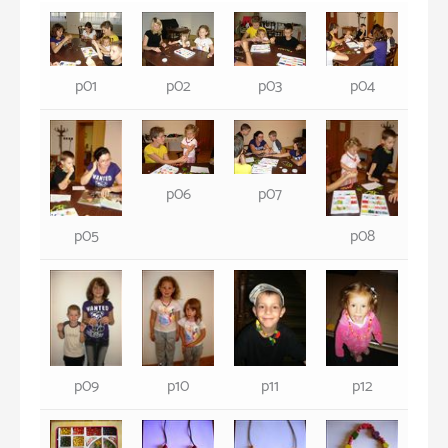
p01
p02
p03
p04
p06
p07
p05
p08
p09
p10
p11
p12