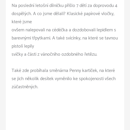
Na poslední letošní dílničku přišlo 7 dětí za doprovodu 4
dospělých. A co jsme dělali? Klasické papírové vločky,
které jsme
ovšem nalepovali na cédéčka a dozdobovali lepidlem s
barevnými třpytkami. A také svícínky, na které se tavnou
pistolí lepily
svíčky a části z vánočního ozdobného řetězu.
Také zde probíhala směnárna Penny kartiček, na které
se jich několik desítek vyměnilo ke spokojenosti všech
zúčastněných.