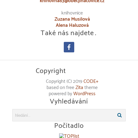
knihovna83@obecjinacovice.cz
knihovnice
Zuzana Musilová
Alena Haluzová
Také nás najdete…
facebook
Copyright
Copyright (C) 2019
CODE+
based on free
Zita
theme
powered by
WordPress
Vyhledávání
Počítadlo