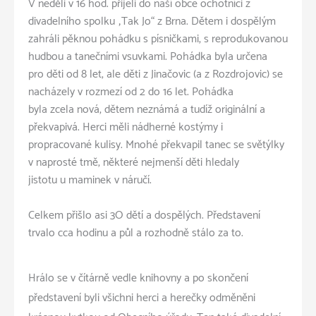
V neděli v 16 hod. přijeli do naší obce ochotníci z
divadelního spolku „Tak Jo“ z Brna. Dětem i dospělým
zahráli pěknou pohádku s písničkami, s reprodukovanou
hudbou a tanečními vsuvkami. Pohádka byla určena
pro děti od 8 let, ale děti z Jinačovic (a z Rozdrojovic) se
nacházely v rozmezí od 2 do 16 let. Pohádka
byla zcela nová, dětem neznámá a tudíž originální a
překvapivá. Herci měli nádherné kostýmy i
propracované kulisy. Mnohé překvapil tanec se světýlky
v naprosté tmě, některé nejmenší děti hledaly
jistotu u maminek v náručí.
Celkem přišlo asi 3O dětí a dospělých. Představení
trvalo cca hodinu a půl a rozhodně stálo za to.
Hrálo se v čítárně vedle knihovny a po skončení
představení byli všichni herci a herečky odměněni