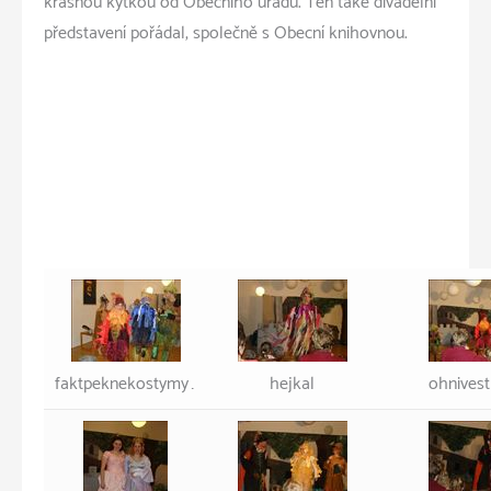
krásnou kytkou od Obecního úřadu. Ten také divadelní
představení pořádal, společně s Obecní knihovnou.
faktpeknekostymy…
hejkal
ohnivest