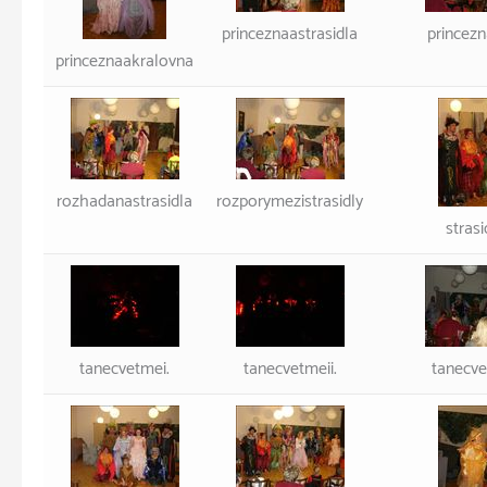
princeznaastrasidla
princezn
princeznaakralovna
rozhadanastrasidla
rozporymezistrasidly
strasi
tanecvetmei.
tanecvetmeii.
tanecvet