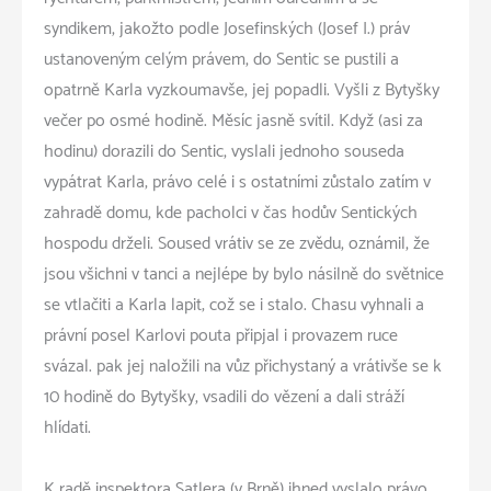
syndikem, jakožto podle Josefinských (Josef I.) práv
ustanoveným celým právem, do Sentic se pustili a
opatrně Karla vyzkoumavše, jej popadli. Vyšli z Bytyšky
večer po osmé hodině. Měsíc jasně svítil. Když (asi za
hodinu) dorazili do Sentic, vyslali jednoho souseda
vypátrat Karla; právo celé i s ostatními zůstalo zatím v
zahradě domu, kde pacholci v čas hodův Sentických
hospodu drželi. Soused vrátiv se ze zvědu, oznámil, že
jsou všichni v tanci a nejlépe by bylo násilně do světnice
se vtlačiti a Karla lapit; což se i stalo. Chasu vyhnali a
právní posel Karlovi pouta připjal i provazem ruce
svázal. pak jej naložili na vůz přichystaný a vrátivše se k
10 hodině do Bytyšky, vsadili do vězení a dali stráží
hlídati.
K radě inspektora Satlera (v Brně) ihned vyslalo právo