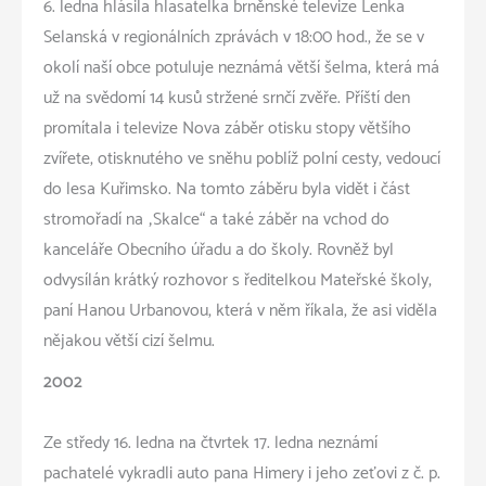
6. ledna hlásila hlasatelka brněnské televize Lenka
Selanská v regionálních zprávách v 18:00 hod., že se v
okolí naší obce potuluje neznámá větší šelma, která má
už na svědomí 14 kusů stržené srnčí zvěře. Příští den
promítala i televize Nova záběr otisku stopy většího
zvířete, otisknutého ve sněhu poblíž polní cesty, vedoucí
do lesa Kuřimsko. Na tomto záběru byla vidět i část
stromořadí na „Skalce“ a také záběr na vchod do
kanceláře Obecního úřadu a do školy. Rovněž byl
odvysílán krátký rozhovor s ředitelkou Mateřské školy,
paní Hanou Urbanovou, která v něm říkala, že asi viděla
nějakou větší cizí šelmu.
2002
Ze středy 16. ledna na čtvrtek 17. ledna neznámí
pachatelé vykradli auto pana Himery i jeho zeťovi z č. p.