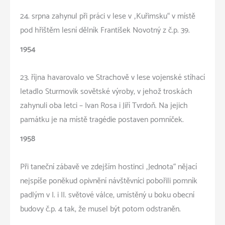
24. srpna zahynul při práci v lese v „Kuřimsku“ v místě
pod hřištěm lesní dělník František Novotný z č.p. 39.
1954
23. října havarovalo ve Strachově v lese vojenské stíhací
letadlo Sturmovik sovětské výroby, v jehož troskách
zahynuli oba letci – Ivan Rosa i Jiří Tvrdoň. Na jejich
památku je na místě tragédie postaven pomníček.
1958
Při taneční zábavě ve zdejším hostinci „Jednota“ nějací
nejspíše poněkud opivnění návštěvníci pobořili pomník
padlým v I. i II. světové válce, umístěný u boku obecní
budovy č.p. 4 tak, že musel být potom odstraněn.