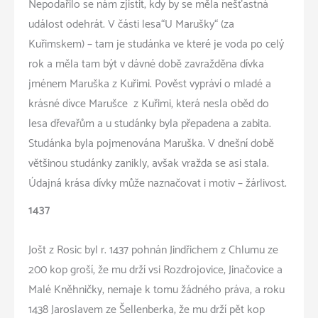
Nepodařilo se nám zjistit, kdy by se měla nešťastná
událost odehrát. V části lesa“U Marušky“ (za
Kuřimskem) – tam je studánka ve které je voda po celý
rok a měla tam být v dávné době zavražděna dívka
jménem Maruška z Kuřimi. Pověst vypráví o mladé a
krásné dívce Marušce z Kuřimi, která nesla oběd do
lesa dřevařům a u studánky byla přepadena a zabita.
Studánka byla pojmenována Maruška. V dnešní době
většinou studánky zanikly, avšak vražda se asi stala.
Údajná krása dívky může naznačovat i motiv – žárlivost.
1437
Jošt z Rosic byl r. 1437 pohnán Jindřichem z Chlumu ze
200 kop groší, že mu drží vsi Rozdrojovice, Jinačovice a
Malé Kněhničky, nemaje k tomu žádného práva, a roku
1438 Jaroslavem ze Šellenberka, že mu drží pět kop