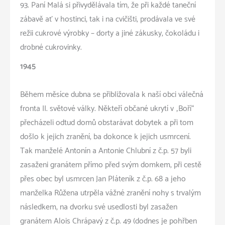
93. Paní Malá si přivydělávala tím, že při každé taneční
zábavě ať v hostinci, tak i na cvičišti, prodávala ve své
režii cukrové výrobky – dorty a jiné zákusky, čokoládu i
drobné cukrovinky.
1945
Během měsíce dubna se přibližovala k naší obci válečná
fronta II. světové války. Někteří občané ukrytí v „Boří“
přecházeli odtud domů obstarávat dobytek a při tom
došlo k jejich zranění, ba dokonce k jejich usmrcení.
Tak manželé Antonín a Antonie Chlubní z č.p. 57 byli
zasaženi granátem přímo před svým domkem, při cestě
přes obec byl usmrcen Jan Pláteník z č.p. 68 a jeho
manželka Růžena utrpěla vážné zranění nohy s trvalým
následkem, na dvorku své usedlosti byl zasažen
granátem Alois Chrápavý z č.p. 49 (dodnes je pohřben