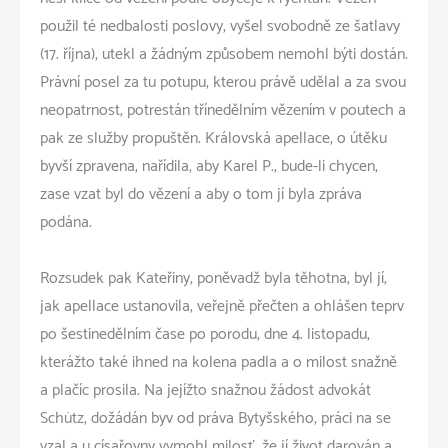
použil té nedbalosti poslovy, vyšel svobodně ze šatlavy
(17. října), utekl a žádným způsobem nemohl býti dostán.
Právní posel za tu potupu, kterou právě udělal a za svou
neopatrnost, potrestán třínedělním vězením v poutech a
pak ze služby propuštěn. Královská apellace, o útěku
byvší zpravena, nařídila, aby Karel P., bude-li chycen,
zase vzat byl do vězení a aby o tom jí byla zpráva
podána.
Rozsudek pak Kateřiny, poněvadž byla těhotna, byl jí,
jak apellace ustanovila, veřejně přečten a ohlášen teprv
po šestinedělním čase po porodu, dne 4. listopadu,
kterážto také ihned na kolena padla a o milost snažně
a plačíc prosila. Na jejížto snažnou žádost advokát
Schütz, dožádán byv od práva Bytyšského, práci na se
vzal a u císařovny vymohl milosť, že jí život darován a