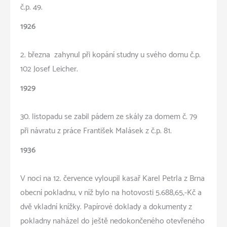
č.p. 49.
1926
2. března zahynul při kopání studny u svého domu č.p.
102 Josef Leicher.
1929
30. listopadu se zabil pádem ze skály za domem č. 79
při návratu z práce František Malásek z č.p. 81.
1936
V noci na 12. července vyloupil kasař Karel Petrla z Brna
obecní pokladnu, v níž bylo na hotovosti 5.688,65,-Kč a
dvě vkladní knížky. Papírové doklady a dokumenty z
pokladny naházel do ještě nedokončeného otevřeného