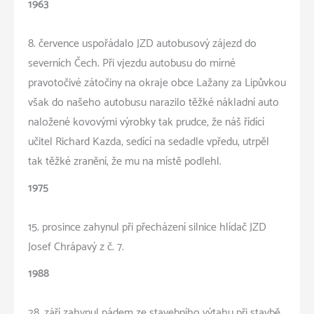
1963
8. července uspořádalo JZD autobusový zájezd do
severních Čech. Při vjezdu autobusu do mírné
pravotočivé zátočiny na okraje obce Lažany za Lipůvkou
však do našeho autobusu narazilo těžké nákladní auto
naložené kovovými výrobky tak prudce, že náš řídící
učitel Richard Kazda, sedící na sedadle vpředu, utrpěl
tak těžké zranění, že mu na místě podlehl.
1975
15. prosince zahynul při přecházení silnice hlídač JZD
Josef Chrápavý z č. 7.
1988
28. září zahynul pádem ze stavebního výtahu při stavbě