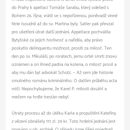
do Prahy k apellaci Tomáše Sarabu, který odešed s
Bohem 26. října, vrátil se s nepořízenou, poněvadž vinné
férie (soudní) až do sv. Martina byly. Satler pak převzal
pro ušetření útrat další jednání. Appellace pochválila
Bytyšské za jejich horlivosť a nařídila, aby právo
poskytlo delinquentu možnost, prositi za milosť. Ten
den po sv. Mikuláši, po rorátech, jemu ortel smrti znovu
oznámen a on ihned padna na kolena, o milosť prosil a
aby mu dán byl advokát Schütz. — Až sem jde historie
smutného románu kriminálního. O dalším průběhu acta
mlčí. Nepochybujeme, že Karel P. milosti dosáhl a
mečem na hrdle trestán nebyl.
Útraty procesu až do útěku Karla a propuštění Kateřiny
z vězení obnášely 117 zl. 29 kr. Toto hrdelní jednání jest
popsáno v ob. archivě. O případu jsme šířeji pojednali,