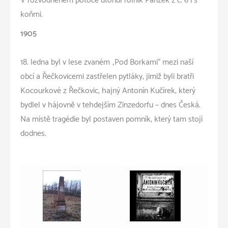
V rozvodněném potoce utonul rolník Pařízek z č. 6 i s
koňmi.
1905
18. ledna byl v lese zvaném „Pod Borkami“ mezi naší
obcí a Řečkovicemi zastřelen pytláky, jimiž byli bratři
Kocourkové z Řečkovic, hajný Antonín Kučírek, který
bydlel v hájovně v tehdejším Zinzedorfu – dnes Česká.
Na místě tragédie byl postaven pomník, který tam stojí
dodnes.