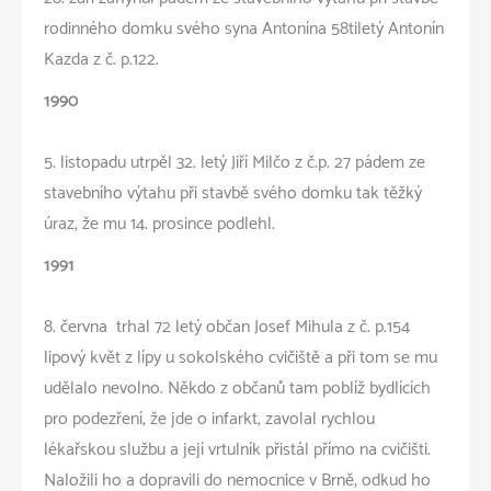
rodinného domku svého syna Antonína 58tiletý Antonín
Kazda z č. p.122.
1990
5. listopadu utrpěl 32. letý Jiří Milčo z č.p. 27 pádem ze
stavebního výtahu při stavbě svého domku tak těžký
úraz, že mu 14. prosince podlehl.
1991
8. června trhal 72 letý občan Josef Mihula z č. p.154
lipový květ z lípy u sokolského cvičiště a při tom se mu
udělalo nevolno. Někdo z občanů tam poblíž bydlících
pro podezření, že jde o infarkt, zavolal rychlou
lékařskou službu a její vrtulník přistál přímo na cvičišti.
Naložili ho a dopravili do nemocnice v Brně, odkud ho