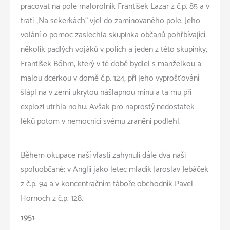
pracovat na pole malorolník František Lazar z č.p. 85 a v
trati „Na sekerkách“ vjel do zaminovaného pole. Jeho
volání o pomoc zaslechla skupinka občanů pohřbívající
několik padlých vojáků v polích a jeden z této skupinky,
František Bőhm, který v té době bydlel s manželkou a
malou dcerkou v domě č.p. 124, při jeho vyprošťování
šlápl na v zemi ukrytou nášlapnou minu a ta mu při
explozi utrhla nohu. Avšak pro naprostý nedostatek
léků potom v nemocnici svému zranění podlehl.
Během okupace naší vlasti zahynuli dále dva naši
spoluobčané: v Anglii jako letec mladík Jaroslav Jebáček
z č.p. 94 a v koncentračním táboře obchodník Pavel
Hornoch z č.p. 128.
1951