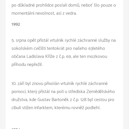
po důkladné prohlídce poslali domů, neboť šlo pouze o
momentální nevolnost, asi z vedra.
1992
5. srpna opět přistál vrtulník rychlé záchranné služby na
sokolském cvičišti tentokrát pro našeho 63letého
občana Ladislava Kříže z č.p. 69, ale ten mozkovou
příhodu nepřežil.
10. září byl znovu přivolán vrtulník rychlé záchranné
pomoci, který přistál na poli u střediska Zemědělského
družstva, kde Gustav Bartoněk z č.p. 128 byl cestou pro
cibuli stižen infarktem, kterému rovněž podlehl.