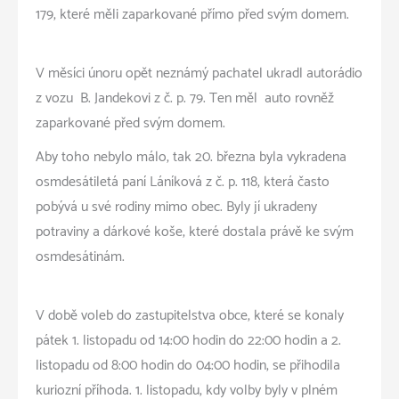
179, které měli zaparkované přímo před svým domem.
V měsíci únoru opět neznámý pachatel ukradl autorádio
z vozu B. Jandekovi z č. p. 79. Ten měl auto rovněž
zaparkované před svým domem.
Aby toho nebylo málo, tak 20. března byla vykradena
osmdesátiletá paní Láníková z č. p. 118, která často
pobývá u své rodiny mimo obec. Byly jí ukradeny
potraviny a dárkové koše, které dostala právě ke svým
osmdesátinám.
V době voleb do zastupitelstva obce, které se konaly
pátek 1. listopadu od 14:00 hodin do 22:00 hodin a 2.
listopadu od 8:00 hodin do 04:00 hodin, se přihodila
kuriozní příhoda. 1. listopadu, kdy volby byly v plném