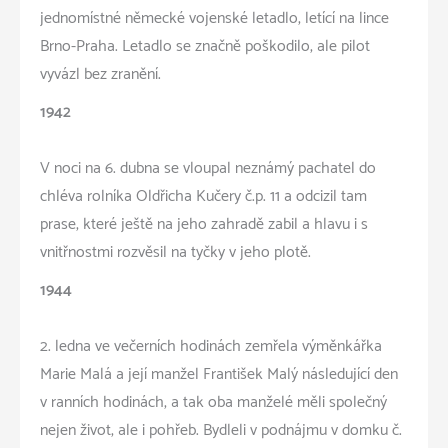
jednomístné německé vojenské letadlo, letící na lince
Brno-Praha. Letadlo se značně poškodilo, ale pilot
vyvázl bez zranění.
1942
V noci na 6. dubna se vloupal neznámý pachatel do
chléva rolníka Oldřicha Kučery č.p. 11 a odcizil tam
prase, které ještě na jeho zahradě zabil a hlavu i s
vnitřnostmi rozvěsil na tyčky v jeho plotě.
1944
2. ledna ve večerních hodinách zemřela výměnkářka
Marie Malá a její manžel František Malý následující den
v ranních hodinách, a tak oba manželé měli společný
nejen život, ale i pohřeb. Bydleli v podnájmu v domku č.