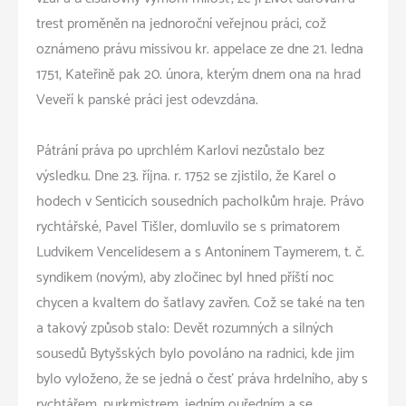
trest proměněn na jednoroční veřejnou práci, což
oznámeno právu missivou kr. appelace ze dne 21. ledna
1751, Kateřině pak 20. února, kterým dnem ona na hrad
Veveří k panské práci jest odevzdána.
Pátrání práva po uprchlém Karlovi nezůstalo bez
výsledku. Dne 23. října. r. 1752 se zjistilo, že Karel o
hodech v Senticích sousedních pacholkům hraje. Právo
rychtářské, Pavel Tišler, domluvilo se s primatorem
Ludvikem Vencelidesem a s Antonínem Taymerem, t. č.
syndikem (novým), aby zločinec byl hned příští noc
chycen a kvaltem do šatlavy zavřen. Což se také na ten
a takový způsob stalo: Devět rozumných a silných
sousedů Bytyšských bylo povoláno na radnici, kde jim
bylo vyloženo, že se jedná o česť práva hrdelního, aby s
rychtářem, purkmistrem, jedním ouředním a se