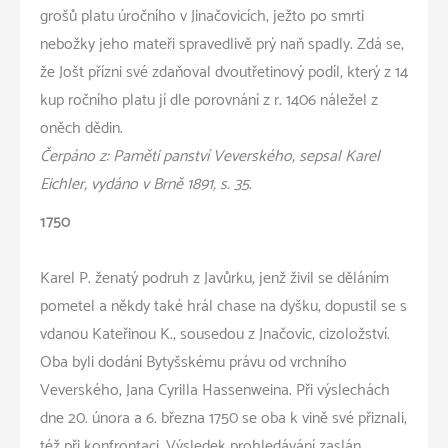
grošů platu úročního v Jinačovicích, ježto po smrti
nebožky jeho mateři spravedlivě prý naň spadly. Zdá se,
že Jošt přízni své zdaňoval dvoutřetinový podíl, který z 14
kup ročního platu jí dle porovnání z r. 1406 náležel z
oněch dědin.
Čerpáno z: Paměti panství Veverského, sepsal Karel
Eichler, vydáno v Brně 1891, s. 35
.
1750
Karel P. ženatý podruh z Javůrku, jenž živil se děláním
pometel a někdy také hrál chase na dyšku, dopustil se s
vdanou Kateřinou K., sousedou z Jnačovic, cizoložství.
Oba byli dodání Bytyšskému právu od vrchního
Veverského, Jana Cyrilla Hassenweina. Při výslechách
dne 20. února a 6. března 1750 se oba k vině své přiznali,
též při konfrontaci. Výsledek prohledávání zaslán