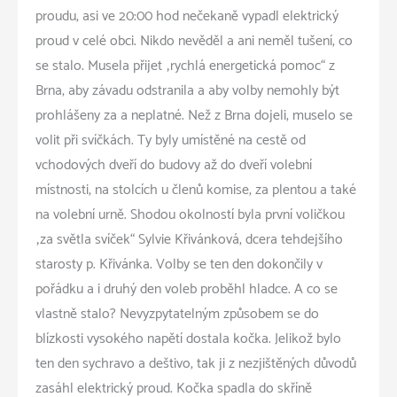
proudu, asi ve 20:00 hod nečekaně vypadl elektrický
proud v celé obci. Nikdo nevěděl a ani neměl tušení, co
se stalo. Musela přijet „rychlá energetická pomoc“ z
Brna, aby závadu odstranila a aby volby nemohly být
prohlášeny za a neplatné. Než z Brna dojeli, muselo se
volit při svíčkách. Ty byly umístěné na cestě od
vchodových dveří do budovy až do dveří volební
místnosti, na stolcích u členů komise, za plentou a také
na volební urně. Shodou okolností byla první voličkou
„za světla svíček“ Sylvie Křivánková, dcera tehdejšího
starosty p. Křivánka. Volby se ten den dokončily v
pořádku a i druhý den voleb proběhl hladce. A co se
vlastně stalo? Nevyzpytatelným způsobem se do
blízkosti vysokého napětí dostala kočka. Jelikož bylo
ten den sychravo a deštivo, tak ji z nezjištěných důvodů
zasáhl elektrický proud. Kočka spadla do skříně