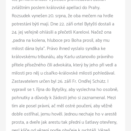
zvláštním poslem královské apellaci do Prahy.
Rozsudek vynešen 20. srpna, že oba mečem na hrdle
potrestáni býti mají. Dne 22. září ortel Bytyští dostali a
24. jej veřejně ohlásili a přečetli Karelovi. Načež ona
„padna na kolena, hluboce pro Boha prosil, aby mu
milost dána byla“. Právo ihned vyslalo syndika ke
královskému tribunálu, aby Karlu ustanovilo právního
přítele přísežného čili advokáta, který by jeho při vedl a
milosti pro něj u císařko-královské milosti pohledával.
Zastavatelem určen byl 26. září Fr. Ondřej Schütz. I
vypravil se 1. října do Bytyšky, aby vyslechna ho osobně,
pohnutky a důvody k žádosti jeho si zaznamenal. Mezi
tím ale posel právní, ač měl ostré poučení, aby věžně
dobře ostříhal, jemu hověl. Jednou nechaje ho v arestě
prosta, a dveře jak arestu tak přední u šatlavy otevřeny,
nesl klíče od vězení podle obyčeje k rychtáři. Vězeň