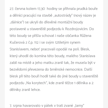
27. června kolem 17,30 hodiny se přihnala prudká bouře
a dělníci pracující na stavbě „autostrády“ (nový název je
„dálnice“) se ukryli do dřevěné montážní boudy
postavené u staveniště podjezdu k Rozdrojovicím. Do
této boudy se přišla schovat i naše občanka Růžena
Kučerová z č.p. 112 i se svým 12tiletým synem
Stanislavem, neboť pracovali opodál na poli. Blesk,
který uhodil do komína této boudy, malého Stanislava
zabil na místě a jeho matku zranil tak, že musela být v
bezvědomí převezena do brněnské nemocnice. Další
blesk při této bouři hodil také do jiné boudy u staveniště
podjezdu „Na korytech“, kde zranil těžce 1 dělníka a 2
dělníky zranil lehce.
7. srpna havarovalo v pátek v trati zvané „Jamy“