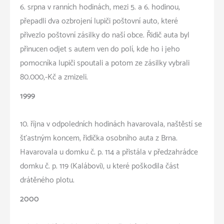
6. srpna v ranních hodinách, mezi 5. a 6. hodinou,
přepadli dva ozbrojení lupiči poštovní auto, které
přivezlo poštovní zásilky do naší obce. Řidič auta byl
přinucen odjet s autem ven do polí, kde ho i jeho
pomocníka lupiči spoutali a potom ze zásilky vybrali
80.000,-Kč a zmizeli.
1999
10. října v odpoledních hodinách havarovala, naštěstí se
šťastným koncem, řidička osobního auta z Brna.
Havarovala u domku č. p. 114 a přistála v předzahrádce
domku č. p. 119 (Kalábovi), u které poškodila část
drátěného plotu.
2000