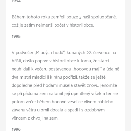
1994
Během tohoto roku zemřeli pouze 3 naši spoluobčané,
což je zatím nejmenší počet v historii obce.
1995
V podvečer „Mladých hodů“, konaných 22. července na
hřišti, došlo poprvé v historii obce k tomu, že stárci
neuhlídali k večeru postavenou „hodovou máji“ a údajně
dva místní mladíci ji k ránu podřízli, takže se ještě
dopoledne před hodami musela stavět znovu. Jenomže
se při pádu na zem nalomil její opentlený vršek a ten se
potom večer během hodové veselice vlivem náhlého
závanu větru ulomil docela a spadl i s ozdobným
věncem z chvojí na zem.
1996