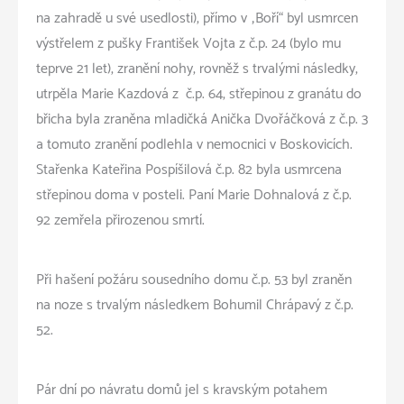
na zahradě u své usedlosti), přímo v „Boří“ byl usmrcen
výstřelem z pušky František Vojta z č.p. 24 (bylo mu
teprve 21 let), zranění nohy, rovněž s trvalými následky,
utrpěla Marie Kazdová z č.p. 64, střepinou z granátu do
břicha byla zraněna mladičká Anička Dvořáčková z č.p. 3
a tomuto zranění podlehla v nemocnici v Boskovicích.
Stařenka Kateřina Pospíšilová č.p. 82 byla usmrcena
střepinou doma v posteli. Paní Marie Dohnalová z č.p.
92 zemřela přirozenou smrtí.
Při hašení požáru sousedního domu č.p. 53 byl zraněn
na noze s trvalým následkem Bohumil Chrápavý z č.p.
52.
Pár dní po návratu domů jel s kravským potahem