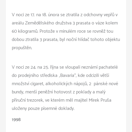
V noci ze 17. na 18. února se ztratila z odchovny vepřů v
areálu Zemědělského družstva 3 prasata o váze kolem
60 kilogramů. Protože v minulém roce se rovněž tou
dobou ztratila 3 prasata, byl noční hlídač tohoto objektu
propuštěn.
V noci ze 24. na 25. října se vloupali neznámí pachatelé
do prodejního střediska „Bavaria“, kde odcizili větší
množství cigaret, alkoholických nápojů, 2 pánské nové
bundy, menší peněžní hotovost z poklady a malý
příruční trezorek, ve kterém měl majitel Mirek Pruša
uloženy pouze písemné doklady.
1998