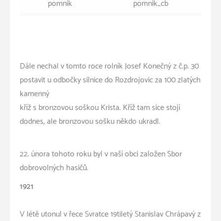
pomnik
pomnik_cb
Dále nechal v tomto roce rolník Josef Konečný z č.p. 30
postavit u odbočky silnice do Rozdrojovic za 100 zlatých
kamenný
kříž s bronzovou soškou Krista. Kříž tam sice stojí
dodnes, ale bronzovou sošku někdo ukradl.
22. února tohoto roku byl v naší obci založen Sbor
dobrovolných hasičů.
1921
V létě utonul v řece Svratce 19tiletý Stanislav Chrápavý z