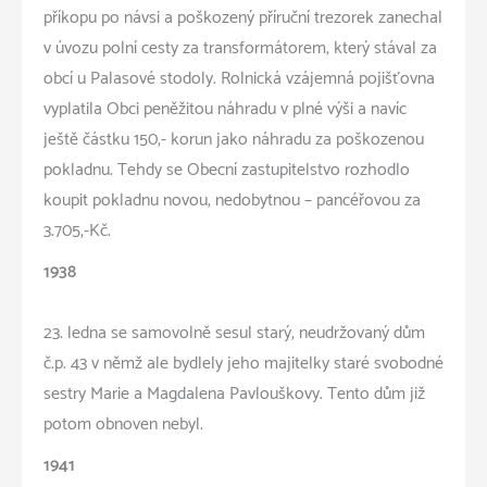
příkopu po návsi a poškozený příruční trezorek zanechal
v úvozu polní cesty za transformátorem, který stával za
obcí u Palasové stodoly. Rolnická vzájemná pojišťovna
vyplatila Obci peněžitou náhradu v plné výši a navíc
ještě částku 150,- korun jako náhradu za poškozenou
pokladnu. Tehdy se Obecní zastupitelstvo rozhodlo
koupit pokladnu novou, nedobytnou – pancéřovou za
3.705,-Kč.
1938
23. ledna se samovolně sesul starý, neudržovaný dům
č.p. 43 v němž ale bydlely jeho majitelky staré svobodné
sestry Marie a Magdalena Pavlouškovy. Tento dům již
potom obnoven nebyl.
1941