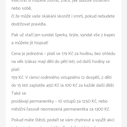
všechno si můžete zlomit, zničit, jak ublížíte ostatním
nebo sobě,
či že může vaše skákání skončit i smrtí, pokud nebudete
dodržovat pravidla.
Pak už stačí jen sundat šperky, brýle, vyndat vše z kapes
a můžete jít hopsat!
Cena je jednotná – platí se 179 Kč za hodinu, bez ohledu
na věk (zákaz mají děti do pěti let), od další hodiny se
platí
159 Kč. V rámci rodinného vstupného (2 dospělí, 2 děti
do 15 let) zaplatíte 450 Kč (a 100 Kč za každé další dítě).
Také se
prodávají permanentky – 10 vstupů za 1250 Kč, nebo
měsíční časově neomezená permanentka za 1300 Kč.
Pokud máte štěstí, podaří se vám chytnout a využít akci