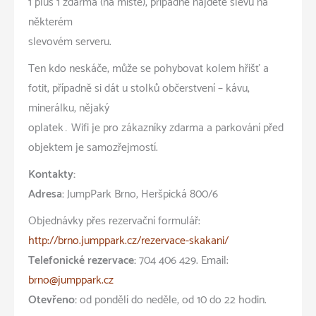
1 plus 1 zdarma (na místě), případně najdete slevu na
některém
slevovém serveru.
Ten kdo neskáče, může se pohybovat kolem hřišť a
fotit, případně si dát u stolků občerstvení – kávu,
minerálku, nějaký
oplatek… Wifi je pro zákazníky zdarma a parkování před
objektem je samozřejmostí.
Kontakty:
Adresa:
JumpPark Brno, Heršpická 800/6
Objednávky přes rezervační formulář:
http://brno.jumppark.cz/rezervace-skakani/
Telefonické rezervace:
704 406 429. Email:
brno@jumppark.cz
Otevřeno:
od pondělí do neděle, od 10 do 22 hodin.