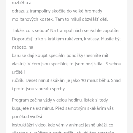
rozběhu a
odrazu z trampolíny skočíte do velké hromady
molitanových kostek. Tam to milují obzvlášť děti.
Takže, co s sebou? Na trampolínách se rychle zapotíte.
Doporučuji triko s krátkým rukávem, kraťasy. Musíte být
naboso, na
baru se dají koupit speciální ponožky (nesmíte mít
vlastní). V čem jsou speciální, to jsem nezjistila… S sebou
určitě i
ručník. Deset minut skákání je jako 30 minut běhu. Snad
i proto jsou v areálu sprchy.
Program začíná vždy v celou hodinu, lístek si tedy
kupujete na 60 minut. Před samotným skákáním vás
poněkud vyděsí
instruktážní video, kde vám v animaci jasně ukáží, co