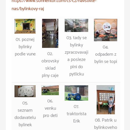
https://www.sonnentor.com/cs-cz/navstivte-
nas/bylinkovy-raj
03. tady se
01. poznej
bylinky
bylinky
04.
zpracovavaji
02.
podle vune
odpadem z
a posleze
obrovsky
bylin se topi
plni do
sklad
pytlicku
plny caje
06.
05.
07.
venku
seznam
traktorista
pro deti
dodavatelu
08. Patrik u
Erik
bylinek
bylinkoveho