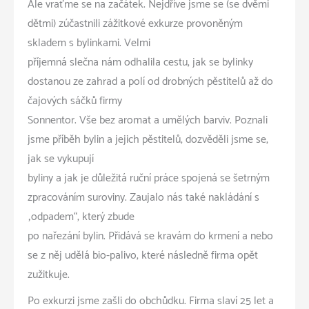
Ale vraťme se na začátek. Nejdříve jsme se (se dvěmi
dětmi) zúčastnili zážitkové exkurze provoněným
skladem s bylinkami. Velmi
příjemná slečna nám odhalila cestu, jak se bylinky
dostanou ze zahrad a polí od drobných pěstitelů až do
čajových sáčků firmy
Sonnentor. Vše bez aromat a umělých barviv. Poznali
jsme příběh bylin a jejich pěstitelů, dozvěděli jsme se,
jak se vykupují
byliny a jak je důležitá ruční práce spojená se šetrným
zpracováním suroviny. Zaujalo nás také nakládání s
„odpadem“, který zbude
po nařezání bylin. Přidává se kravám do krmení a nebo
se z něj udělá bio-palivo, které následně firma opět
zužitkuje.
Po exkurzi jsme zašli do obchůdku. Firma slaví 25 let a