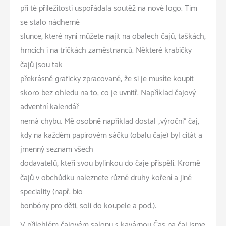
při té příležitosti uspořádala soutěž na nové logo. Tím
se stalo nádherné
slunce, které nyní můžete najít na obalech čajů, taškách,
hrncích i na tričkách zaměstnanců. Některé krabičky
čajů jsou tak
překrásně graficky zpracované, že si je musíte koupit
skoro bez ohledu na to, co je uvnitř. Například čajový
adventní kalendář
nemá chybu. Mě osobně například dostal „výroční“ čaj,
kdy na každém papírovém sáčku (obalu čaje) byl citát a
jmenný seznam všech
dodavatelů, kteří svou bylinkou do čaje přispěli. Kromě
čajů v obchůdku naleznete různé druhy koření a jiné
speciality (např. bio
bonbóny pro děti, soli do koupele a pod.).
V přilehlém čajovém salonu s kavárnou Čas na čaj jsme