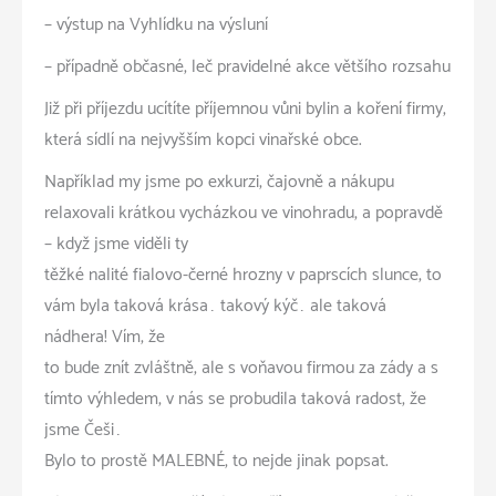
– výstup na Vyhlídku na výsluní
– případně občasné, leč pravidelné akce většího rozsahu
Již při příjezdu ucítíte příjemnou vůni bylin a koření firmy,
která sídlí na nejvyšším kopci vinařské obce.
Například my jsme po exkurzi, čajovně a nákupu
relaxovali krátkou vycházkou ve vinohradu, a popravdě
– když jsme viděli ty
těžké nalité fialovo-černé hrozny v paprscích slunce, to
vám byla taková krása… takový kýč… ale taková
nádhera! Vím, že
to bude znít zvláštně, ale s voňavou firmou za zády a s
tímto výhledem, v nás se probudila taková radost, že
jsme Češi…
Bylo to prostě MALEBNÉ, to nejde jinak popsat.