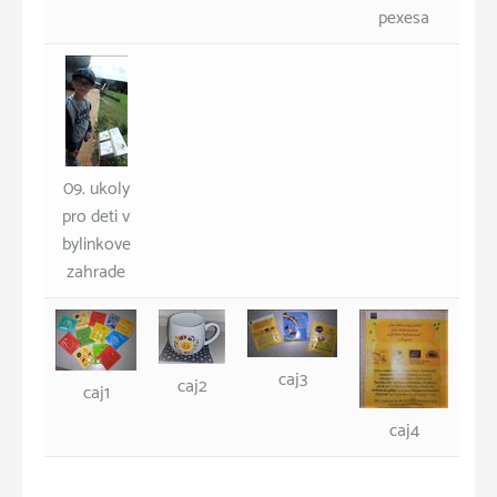
pexesa
09. ukoly
pro deti v
bylinkove
zahrade
caj3
caj2
caj1
caj4