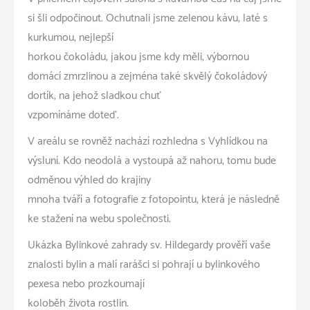
si šli odpočinout. Ochutnali jsme zelenou kávu, laté s
kurkumou, nejlepší
horkou čokoládu, jakou jsme kdy měli; výbornou
domácí zmrzlinou a zejména také skvělý čokoládový
dortík, na jehož sladkou chuť
vzpomínáme doteď.
V areálu se rovněž nachází rozhledna s Vyhlídkou na
výsluní. Kdo neodolá a vystoupá až nahoru, tomu bude
odměnou výhled do krajiny
mnoha tváří a fotografie z fotopointu, která je následně
ke stažení na webu společnosti.
Ukázka Bylinkové zahrady sv. Hildegardy prověří vaše
znalosti bylin a malí rarášci si pohrají u bylinkového
pexesa nebo prozkoumají
koloběh života rostlin.