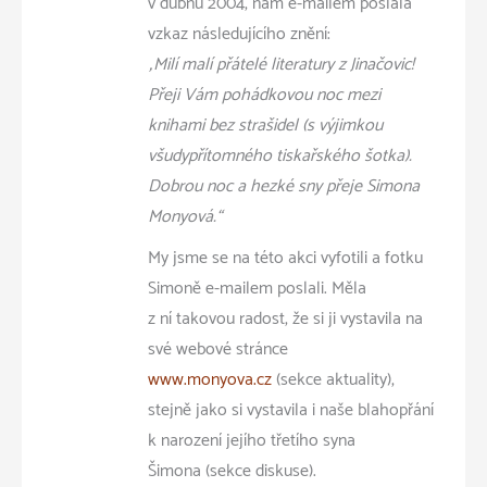
v dubnu 2004, nám e-mailem poslala
vzkaz následujícího znění:
„Milí malí přátelé literatury z Jinačovic!
Přeji Vám pohádkovou noc mezi
knihami bez strašidel (s výjimkou
všudypřítomného tiskařského šotka).
Dobrou noc a hezké sny přeje Simona
Monyová.“
My jsme se na této akci vyfotili a fotku
Simoně e-mailem poslali. Měla
z ní takovou radost, že si ji vystavila na
své webové stránce
www.monyova.cz
(sekce aktuality),
stejně jako si vystavila i naše blahopřání
k narození jejího třetího syna
Šimona (sekce diskuse).