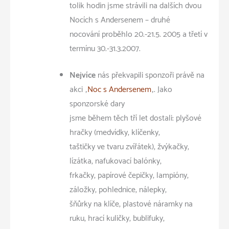
tolik hodin jsme strávili na dalších dvou
Nocích s Andersenem – druhé
nocování proběhlo 20.-21.5. 2005 a třetí v
termínu 30.-31.3.2007.
Nejvíce
nás překvapili sponzoři právě na
akci „
Noc s Andersenem
„. Jako
sponzorské dary
jsme během těch tří let dostali: plyšové
hračky (medvídky, klíčenky,
taštičky ve tvaru zvířátek), žvýkačky,
lízátka, nafukovací balónky,
frkačky, papírové čepičky, lampióny,
záložky, pohlednice, nálepky,
šňůrky na klíče, plastové náramky na
ruku, hrací kuličky, bublifuky,