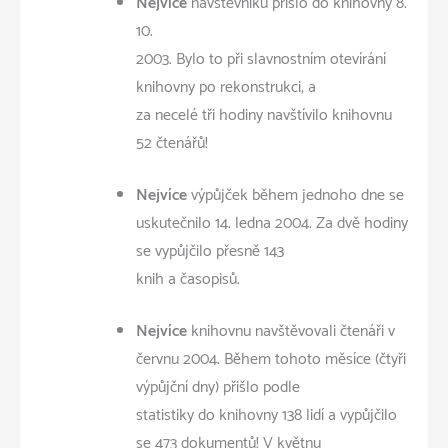
Nejvíce
návštěvníků přišlo do knihovny 8.
10.
2003. Bylo to při slavnostním otevírání
knihovny po rekonstrukci, a
za necelé tři hodiny navštívilo knihovnu
52 čtenářů!
Nejvíce
výpůjček během jednoho dne se
uskutečnilo 14. ledna 2004. Za dvě hodiny
se vypůjčilo přesně 143
knih a časopisů.
Nejvíce
knihovnu navštěvovali čtenáři v
červnu 2004. Během tohoto měsíce (čtyři
výpůjční dny) přišlo podle
statistiky do knihovny 138 lidí a vypůjčilo
se 473 dokumentů! V květnu