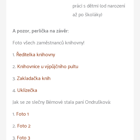
práci s dětmi (od narození
až po školáky)
A pozor, perlička na závěr:
Foto všech zaměstnanců knihovny!
1.
Ředitelka knihovny
2.
Knihovnice u výpůjčního pultu
3.
Zakladačka knih
4.
Uklízečka
Jak se ze slečny Bémové stala paní Ondrušková:
1.
Foto 1
2.
Foto 2
3.
Foto 3