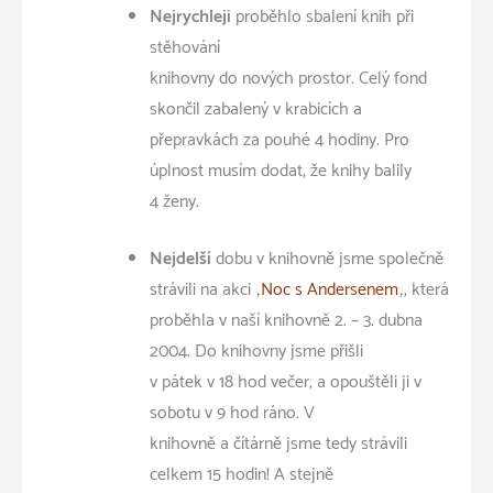
Nejrychleji
proběhlo sbalení knih při
stěhování
knihovny do nových prostor. Celý fond
skončil zabalený v krabicích a
přepravkách za pouhé 4 hodiny. Pro
úplnost musím dodat, že knihy balily
4 ženy.
Nejdelší
dobu v knihovně jsme společně
strávili na akci „
Noc s Andersenem
„, která
proběhla v naší knihovně 2. – 3. dubna
2004. Do knihovny jsme přišli
v pátek v 18 hod večer, a opouštěli ji v
sobotu v 9 hod ráno. V
knihovně a čítárně jsme tedy strávili
celkem 15 hodin! A stejně