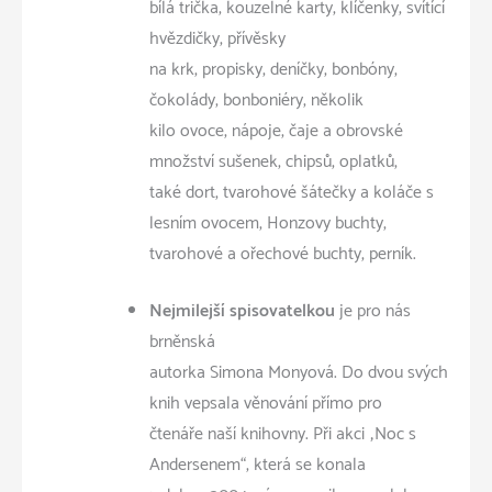
bílá trička, kouzelné karty, klíčenky, svítící
hvězdičky, přívěsky
na krk, propisky, deníčky, bonbóny,
čokolády, bonboniéry, několik
kilo ovoce, nápoje, čaje a obrovské
množství sušenek, chipsů, oplatků,
také dort, tvarohové šátečky a koláče s
lesním ovocem, Honzovy buchty,
tvarohové a ořechové buchty, perník.
Nejmilejší spisovatelkou
je pro nás
brněnská
autorka Simona Monyová. Do dvou svých
knih vepsala věnování přímo pro
čtenáře naší knihovny. Při akci „Noc s
Andersenem“, která se konala