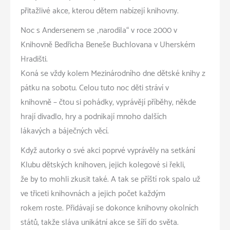
přitažlivé akce, kterou dětem nabízejí knihovny.
Noc s Andersenem se „narodila“ v roce 2000 v
Knihovně Bedřicha Beneše Buchlovana v Uherském
Hradišti.
Koná se vždy kolem Mezinárodního dne dětské knihy z
pátku na sobotu. Celou tuto noc děti stráví v
knihovně – čtou si pohádky, vyprávějí příběhy, někde
hrají divadlo, hry a podnikají mnoho dalších
lákavých a báječných věcí.
Když autorky o své akci poprvé vyprávěly na setkání
Klubu dětských knihoven, jejich kolegové si řekli,
že by to mohli zkusit také. A tak se příští rok spalo už
ve třiceti knihovnách a jejich počet každým
rokem roste. Přidávají se dokonce knihovny okolních
států, takže sláva unikátní akce se šíří do světa.