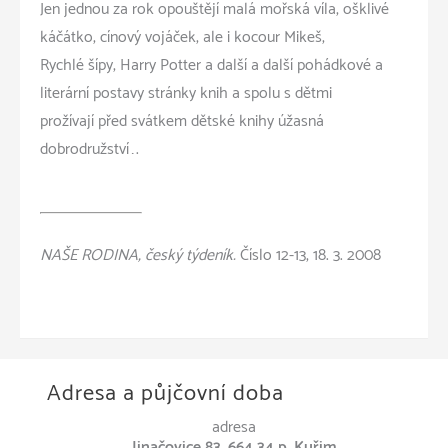
Jen jednou za rok opouštějí malá mořská víla, ošklivé
káčátko, cínový vojáček, ale i kocour Mikeš,
Rychlé šípy, Harry Potter a další a další pohádkové a
literární postavy stránky knih a spolu s dětmi
prožívají před svátkem dětské knihy úžasná
dobrodružství….
NAŠE RODINA, český týdeník.
Číslo 12-13, 18. 3. 2008
Adresa a půjčovní doba
adresa
Jinačovice 83, 664 34 p. Kuřim