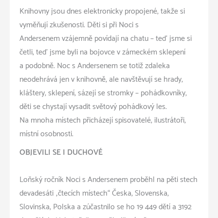
Knihovny jsou dnes elektronicky propojené, takže si
vyměňují zkušenosti. Děti si při Noci s
Andersenem vzájemně povídají na chatu – teď jsme si
četli, teď jsme byli na bojovce v zámeckém sklepení
a podobně. Noc s Andersenem se totiž zdaleka
neodehrává jen v knihovně, ale navštěvují se hrady,
kláštery, sklepení, sázejí se stromky – pohádkovníky,
děti se chystají vysadit světový pohádkový les.
Na mnoha místech přicházejí spisovatelé, ilustrátoři,
místní osobnosti.
OBJEVILI SE I DUCHOVÉ
Loňský ročník Noci s Andersenem proběhl na pěti stech
devadesáti „čtecích místech“ Česka, Slovenska,
Slovinska, Polska a zúčastnilo se ho 19 449 dětí a 3192