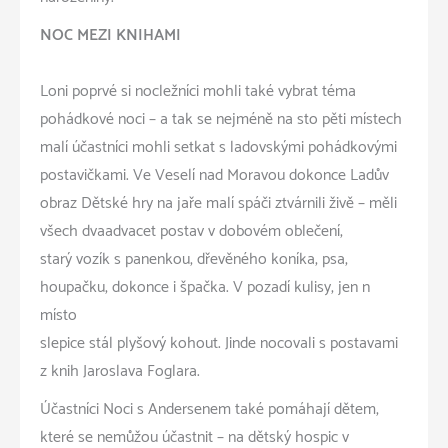
NOC MEZI KNIHAMI
Loni poprvé si nocležníci mohli také vybrat téma
pohádkové noci – a tak se nejméně na sto pěti místech
malí účastníci mohli setkat s ladovskými pohádkovými
postavičkami. Ve Veselí nad Moravou dokonce Ladův
obraz Dětské hry na jaře malí spáči ztvárnili živě – měli
všech dvaadvacet postav v dobovém oblečení,
starý vozík s panenkou, dřevěného koníka, psa,
houpačku, dokonce i špačka. V pozadí kulisy, jen n
místo
slepice stál plyšový kohout. Jinde nocovali s postavami
z knih Jaroslava Foglara.
Účastníci Noci s Andersenem také pomáhají dětem,
které se nemůžou účastnit – na dětský hospic v