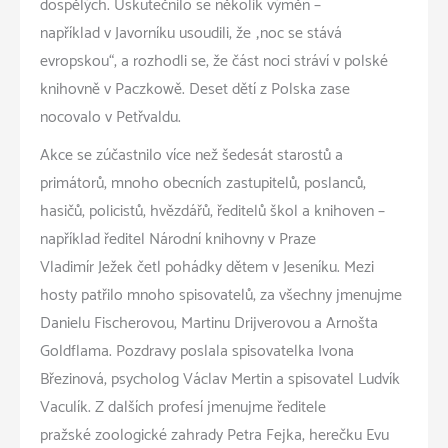
dospělých. Uskutečnilo se několik výměn –
například v Javorníku usoudili, že „noc se stává
evropskou“, a rozhodli se, že část noci stráví v polské
knihovně v Paczkowě. Deset dětí z Polska zase
nocovalo v Petřvaldu.
Akce se zúčastnilo více než šedesát starostů a
primátorů, mnoho obecních zastupitelů, poslanců,
hasičů, policistů, hvězdářů, ředitelů škol a knihoven –
například ředitel Národní knihovny v Praze
Vladimír Ježek četl pohádky dětem v Jeseníku. Mezi
hosty patřilo mnoho spisovatelů, za všechny jmenujme
Danielu Fischerovou, Martinu Drijverovou a Arnošta
Goldflama. Pozdravy poslala spisovatelka Ivona
Březinová, psycholog Václav Mertin a spisovatel Ludvík
Vaculík. Z dalších profesí jmenujme ředitele
pražské zoologické zahrady Petra Fejka, herečku Evu