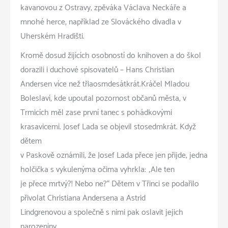
kavanovou z Ostravy, zpěváka Václava Neckáře a
mnohé herce, například ze Slováckého divadla v
Uherském Hradišti.
Kromě dosud žijících osobností do knihoven a do škol
dorazili i duchové spisovatelů – Hans Christian
Andersen více než třiaosmdesátkrát.Kráčel Mladou
Boleslaví, kde upoutal pozornost občanů města, v
Trmicích měl zase první tanec s pohádkovými
krasavicemi. Josef Lada se objevil stosedmkrát. Když
dětem
v Paskově oznámili, že Josef Lada přece jen přijde, jedna
holčička s vykulenýma očima vyhrkla: „Ale ten
je přece mrtvý?! Nebo ne?“ Dětem v Třinci se podařilo
přivolat Christiana Andersena a Astrid
Lindgrenovou a společně s nimi pak oslavit jejich
narozeniny.