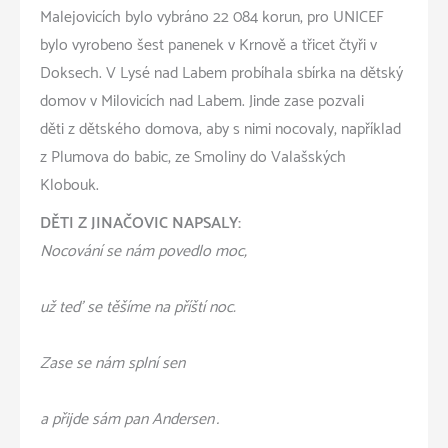
Malejovicích bylo vybráno 22 084 korun, pro UNICEF
bylo vyrobeno šest panenek v Krnově a třicet čtyři v
Doksech. V Lysé nad Labem probíhala sbírka na dětský
domov v Milovicích nad Labem. Jinde zase pozvali
děti z dětského domova, aby s nimi nocovaly, například
z Plumova do babic, ze Smoliny do Valašských
Klobouk.
DĚTI Z JINAČOVIC NAPSALY:
Nocování se nám povedlo moc,
už teď se těšíme na příští noc.
Zase se nám splní sen
a přijde sám pan Andersen…