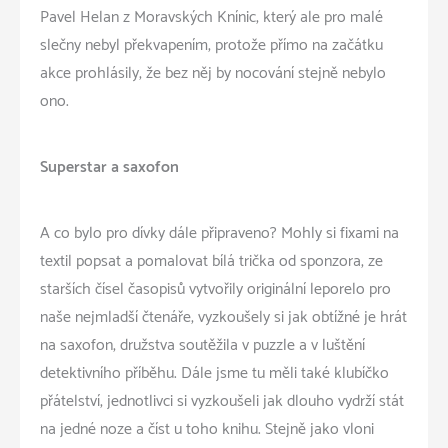
Pavel Helan z Moravských Knínic, který ale pro malé
slečny nebyl překvapením, protože přímo na začátku
akce prohlásily, že bez něj by nocování stejně nebylo
ono.
Superstar a saxofon
A co bylo pro dívky dále připraveno? Mohly si fixami na
textil popsat a pomalovat bílá trička od sponzora, ze
starších čísel časopisů vytvořily originální leporelo pro
naše nejmladší čtenáře, vyzkoušely si jak obtížné je hrát
na saxofon, družstva soutěžila v puzzle a v luštění
detektivního příběhu. Dále jsme tu měli také klubíčko
přátelství, jednotlivci si vyzkoušeli jak dlouho vydrží stát
na jedné noze a číst u toho knihu. Stejně jako vloni