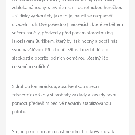
zdaleka náhodný: s první z nich – ochotnickou herečkou
– si dívky vyzkoušely jaké to je, naučit se nazpaměť
divadelní roli. Dvě pověsti o Jinačovicích, které se během
večera naučily, předvedly před panem starostou ing.
Jaroslavem Buršíkem, který byl tak hodný a poctil nás
svou návštěvou. Při této příležitosti rozdal dětem
sladkosti a obdržel od nich odměnou „čestný řád
červeného srdíčka“.
S druhou kamarádkou, absolventkou střední
zdravotnické školy si probraly základy a zásady první
pomoci, především pečlivě nacvičily stabilizovanou
polohu.
Stejně jako loni nám účast neodmítl folkový zpěvák