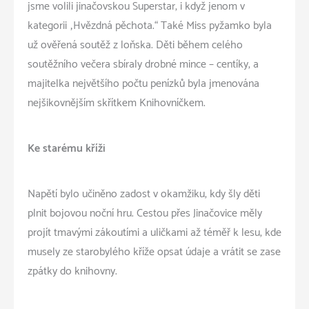
jsme volili jinačovskou Superstar, i když jenom v
kategorii „Hvězdná pěchota.“ Také Miss pyžamko byla
už ověřená soutěž z loňska. Děti během celého
soutěžního večera sbíraly drobné mince – centíky, a
majitelka největšího počtu penízků byla jmenována
nejšikovnějším skřítkem Knihovníčkem.
Ke starému kříži
Napětí bylo učiněno zadost v okamžiku, kdy šly děti
plnit bojovou noční hru. Cestou přes Jinačovice měly
projít tmavými zákoutími a uličkami až téměř k lesu, kde
musely ze starobylého kříže opsat údaje a vrátit se zase
zpátky do knihovny.