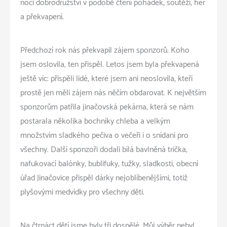
noci dobrodružství v podobě čtení pohádek, soutěží, her
a překvapení.
Předchozí rok nás překvapil zájem sponzorů. Koho
jsem oslovila, ten přispěl. Letos jsem byla překvapená
ještě víc: přispěli lidé, které jsem ani neoslovila, kteří
prostě jen měli zájem nás něčím obdarovat. K největším
sponzorům patřila jinačovská pekárna, která se nám
postarala několika bochníky chleba a velkým
množstvím sladkého pečiva o večeři i o snídani pro
všechny. Další sponzoři dodali bílá bavlněná trička,
nafukovací balónky, bublifuky, tužky, sladkosti, obecní
úřad Jinačovice přispěl dárky nejoblíbenějšími, totiž
plyšovými medvídky pro všechny děti.
Na čtrnáct dětí jsme byly tři dospělé. Můj výběr nebyl