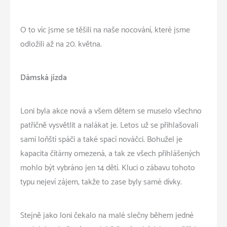
O to víc jsme se těšili na naše nocování, které jsme
odložili až na 20. května.
Dámská jízda
Loni byla akce nová a všem dětem se muselo všechno
patřičně vysvětlit a nalákat je. Letos už se přihlašovali
sami loňští spáči a také spací nováčci. Bohužel je
kapacita čítárny omezená, a tak ze všech přihlášených
mohlo být vybráno jen 14 dětí. Kluci o zábavu tohoto
typu nejeví zájem, takže to zase byly samé dívky.
Stejně jako loni čekalo na malé slečny během jedné