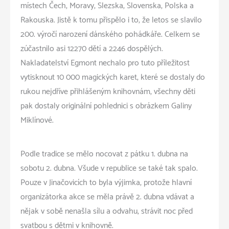
místech Čech, Moravy, Slezska, Slovenska, Polska a
Rakouska. Jistě k tomu přispělo i to, že letos se slavilo
200. výročí narození dánského pohádkáře. Celkem se
zúčastnilo asi 12270 dětí a 2246 dospělých.
Nakladatelství Egmont nechalo pro tuto příležitost
vytisknout 10 000 magických karet, které se dostaly do
rukou nejdříve přihlášeným knihovnám, všechny děti
pak dostaly originální pohlednici s obrázkem Galiny
Miklínové.
Podle tradice se mělo nocovat z pátku 1. dubna na
sobotu 2. dubna. Všude v republice se také tak spalo.
Pouze v Jinačovicích to byla výjimka, protože hlavní
organizátorka akce se měla právě 2. dubna vdávat a
nějak v sobě nenašla sílu a odvahu, strávit noc před
svatbou s dětmi v knihovně.