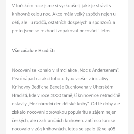
V loňském roce jsme si vyzkoušeli, jaké je strávit v
knihovně celou noc. Akce měla velký úspěch nejen u
dětí, ale i u rodičů, ostatních dospělých a sponzorů, a
proto jsme se rozhodli zopakovat nocování i letos.
Vše začalo v Hradišti
Nocování se konalo v rámci akce „Noc s Andersenem“.
První nápad na akci tohoto typu vzešel z iniciativy
Knihovny Bedřicha Beneše Buchlovana v Uherském
Hradišti, kde v roce 2000 tamější knihovnice netradičně
oslavily „Mezinárodní den dětské knihy“. Od té doby ale
získalo nocování obrovskou popularitu a zájem nejen
českých, ale i zahraničních knihoven. Zatímco loni se
nocovalo v 264 knihovnách, letos se spalo již ve 408