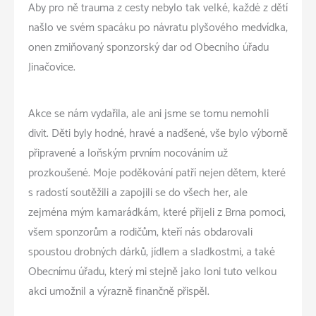
Aby pro ně trauma z cesty nebylo tak velké, každé z dětí
našlo ve svém spacáku po návratu plyšového medvídka,
onen zmiňovaný sponzorský dar od Obecního úřadu
Jinačovice.
Akce se nám vydařila, ale ani jsme se tomu nemohli
divit. Děti byly hodné, hravé a nadšené, vše bylo výborně
připravené a loňským prvním nocováním už
prozkoušené. Moje poděkování patří nejen dětem, které
s radostí soutěžili a zapojili se do všech her, ale
zejména mým kamarádkám, které přijeli z Brna pomoci,
všem sponzorům a rodičům, kteří nás obdarovali
spoustou drobných dárků, jídlem a sladkostmi, a také
Obecnímu úřadu, který mi stejně jako loni tuto velkou
akci umožnil a výrazně finančně přispěl.