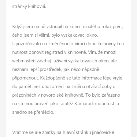
stránky knihovní.
Když jsem na ně vstoupil na konci minulého roku, první,
čeho jsem si všiml, bylo vyskakovací okno.
Upozorňovalo na změněnou otvírací dobu knihovny i na
nutnost obnovit registraci v knihovně. Vím, že mnozí
webmasteři zavrhují užívání vyskakovacích oken, ale
neznám lepší prostředek, jak něco nápadně
připomenout. Každopádně se tato informace lépe vryje
do paměti než upozornění na změnu otvírací doby o
prázdninách v novorolské knihovně. To bylo zařazeno
na stejnou úroveň jako soutěž Kamarádi moudrosti a
snadno se přehlédlo.
Vraťme se ale zpátky na hlavní stránku jinačovické