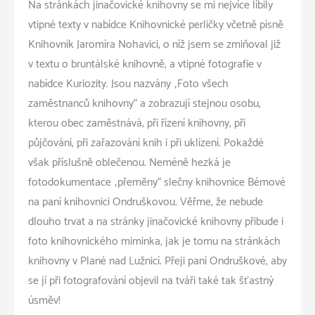
Na stránkách jinačovické knihovny se mi nejvíce líbily
vtipné texty v nabídce Knihovnické perličky včetně písně
Knihovník Jaromíra Nohavici, o níž jsem se zmiňoval již
v textu o bruntálské knihovně, a vtipné fotografie v
nabídce Kuriozity. Jsou nazvány „Foto všech
zaměstnanců knihovny“ a zobrazují stejnou osobu,
kterou obec zaměstnává, při řízení knihovny, při
půjčování, při zařazování knih i při uklízení. Pokaždé
však příslušně oblečenou. Neméně hezká je
fotodokumentace „přeměny“ slečny knihovnice Bémové
na paní knihovnici Ondruškovou. Věřme, že nebude
dlouho trvat a na stránky jinačovické knihovny přibude i
foto knihovnického miminka, jak je tomu na stránkách
knihovny v Plané nad Lužnicí. Přeji paní Ondruškové, aby
se jí při fotografování objevil na tváři také tak šťastný
úsměv!