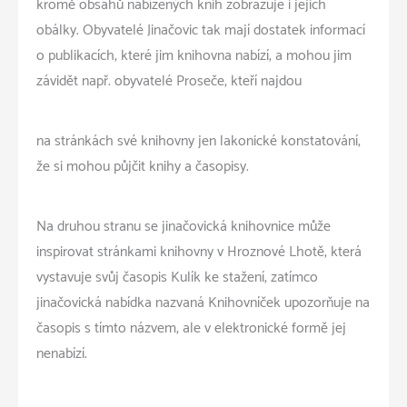
kromě obsahů nabízených knih zobrazuje i jejich
obálky. Obyvatelé Jinačovic tak mají dostatek informací
o publikacích, které jim knihovna nabízí, a mohou jim
závidět např. obyvatelé Proseče, kteří najdou
na stránkách své knihovny jen lakonické konstatování,
že si mohou půjčit knihy a časopisy.
Na druhou stranu se jinačovická knihovnice může
inspirovat stránkami knihovny v Hroznové Lhotě, která
vystavuje svůj časopis Kulík ke stažení, zatímco
jinačovická nabídka nazvaná Knihovníček upozorňuje na
časopis s tímto názvem, ale v elektronické formě jej
nenabízí.