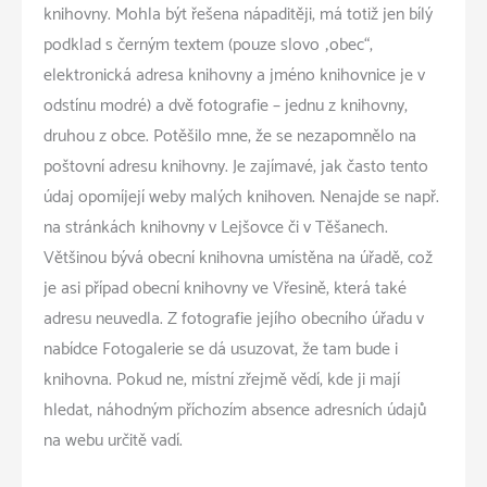
knihovny. Mohla být řešena nápaditěji, má totiž jen bílý
podklad s černým textem (pouze slovo „obec“,
elektronická adresa knihovny a jméno knihovnice je v
odstínu modré) a dvě fotografie – jednu z knihovny,
druhou z obce. Potěšilo mne, že se nezapomnělo na
poštovní adresu knihovny. Je zajímavé, jak často tento
údaj opomíjejí weby malých knihoven. Nenajde se např.
na stránkách knihovny v Lejšovce či v Těšanech.
Většinou bývá obecní knihovna umístěna na úřadě, což
je asi případ obecní knihovny ve Vřesině, která také
adresu neuvedla. Z fotografie jejího obecního úřadu v
nabídce Fotogalerie se dá usuzovat, že tam bude i
knihovna. Pokud ne, místní zřejmě vědí, kde ji mají
hledat, náhodným příchozím absence adresních údajů
na webu určitě vadí.