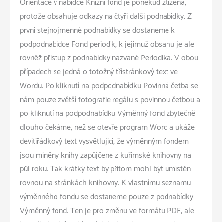
Orientace v nabídce Knižní fond je poněkud ztížená,
protože obsahuje odkazy na čtyři další podnabídky. Z
první stejnojmenné podnabídky se dostaneme k
podpodnabídce Fond periodik, k jejímuž obsahu je ale
rovněž přístup z podnabídky nazvané Periodika. V obou
případech se jedná o totožný třístránkový text ve
Wordu. Po kliknutí na podpodnabídku Povinná četba se
nám pouze zvětší fotografie regálu s povinnou četbou a
po kliknutí na podpodnabídku Výměnný fond zbytečně
dlouho čekáme, než se otevře program Word a ukáže
devítiřádkový text vysvětlující, že výměnným fondem
jsou míněny knihy zapůjčené z kuřimské knihovny na
půl roku. Tak krátký text by přitom mohl být umístěn
rovnou na stránkách knihovny. K vlastnímu seznamu
výměnného fondu se dostaneme pouze z podnabídky
Výměnný fond. Ten je pro změnu ve formátu PDF, ale