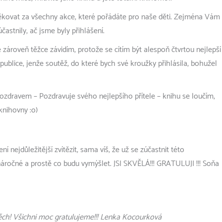
kovat za všechny akce, které pořádáte pro naše děti. Zejména Vám 
astnily, ač jsme byly přihlášení.
zároveň těžce závidím, protože se cítím být alespoň čtvrtou nejlepší
ublice, jenže soutěž, do které bych své kroužky přihlásila, bohužel
pozdravem – Pozdravuje svého nejlepšího přítele – knihu se loučím,
 knihovny :o)
ní nejdůležitější zvítězit, sama víš, že už se zúčastnit této
ročné a prostě co budu vymýšlet. JSI SKVĚLÁ!!! GRATULUJI !!! Soňa
ěch! Všichni moc gratulujeme!!! Lenka Kocourková