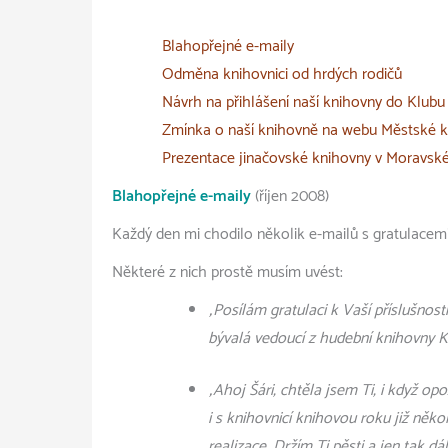
Blahopřejné e-maily
Odměna knihovnici od hrdých rodičů
Návrh na přihlášení naší knihovny do Klub
Zmínka o naší knihovně na webu Městské k
Prezentace jinačovské knihovny v Moravsk
Blahopřejné e-maily
(říjen 2008)
Každý den mi chodilo několik e-mailů s gratulacemi
Některé z nich prostě musím uvést:
„Posílám gratulaci k Vaší příslušnos
bývalá vedoucí z hudební knihovny K
„Ahoj Šári, chtěla jsem Ti, i když 
i s knihovnicí knihovou roku již někol
realizace. Držím Ti pěsti a jen tak 