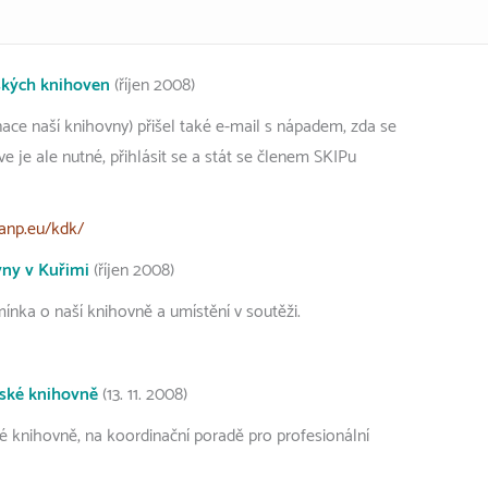
ských knihoven
(říjen 2008)
ce naší knihovny) přišel také e-mail s nápadem, zda se
e je ale nutné, přihlásit se a stát se členem SKIPu
ranp.eu/kdk/
ny v Kuřimi
(říjen 2008)
ínka o naší knihovně a umístění v soutěži.
mské knihovně
(13. 11. 2008)
 knihovně, na koordinační poradě pro profesionální