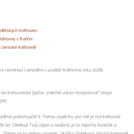
u dětských knihoven
nihovny v Kuřimi
é zemské knihovně
 k nominaci i umístění v soutěží Knihovna roku 2008.
ti ke knihovnické špičce, srdečně zdraví Horejsková“ (moje
JM)
opožděně poblahopřát k Tvému úspěchu, pro mě je tvá knihovně
ik let. Obdivuji Tvůj zápal a nadšení, je to báječný koníček a
dál. Třebas se to jednou povede “ (Katka Drábková, bývalá kolegyně