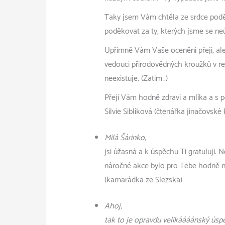
Taky jsem Vám chtěla ze srdce podě
poděkovat za ty, kterých jsme se neúč
Upřímně Vám Vaše ocenění přeji, ale 
vedoucí přírodovědných kroužků v rep
neexistuje. (Zatím…)
Přeji Vám hodně zdraví a mlíka a s 
Silvie Siblíková (čtenářka jinačovské
Milá Šárinko,
jsi úžasná a k úspěchu Ti gratuluji. Ne
náročné akce bylo pro Tebe hodně ná
(kamarádka ze Slezska)
Ahoj,
tak to je opravdu velikáááánský úsp