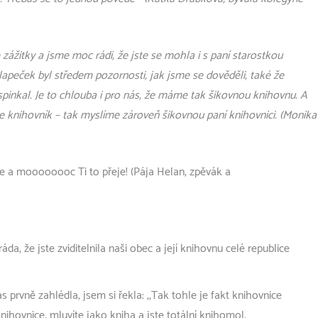
ážitky a jsme moc rádi, že jste se mohla i s paní starostkou
apeček byl středem pozornosti, jak jsme se dověděli, také že
pinkal. Je to chlouba i pro nás, že máme tak šikovnou knihovnu. A
e knihovník – tak myslíme zároveň šikovnou paní knihovnici. (Monika
je a moooooooc Ti to přeje! (Pája Helan, zpěvák a
da, že jste zviditelnila naši obec a její knihovnu celé republice
 prvně zahlédla, jsem si řekla: ,,Tak tohle je fakt knihovnice
ihovnice, mluvíte jako kniha a jste totální knihomol.