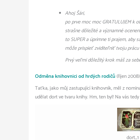
Ahoj Šári,
po prve moc moc GRATULUJEM k obrov
strašne dôležité a významné ocenenie
to SUPER a úprimne ti prajem, aby sa 
môže prispieť zviditeľniť tvoju prácu 
Prvý veľmi dôležitý krok máš za seb
Odměna knihovnici od hrdých rodičů
(říjen 2008)
Taťka, jako můj zastupující knihovník, měl z nomin
udělat dort ve tvaru knihy. Hm, ten byl! Na vás ted
dort_1