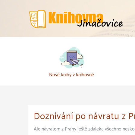
Přeskočit
k
obsahu
Nové knihy v knihovně
Doznívání po návratu z P
Ale návratem z Prahy ještě zdaleka všechno neskonč