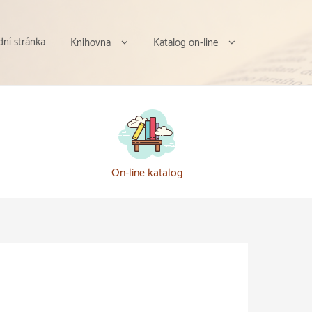
ní stránka
Knihovna
Katalog on-line
On-line katalog