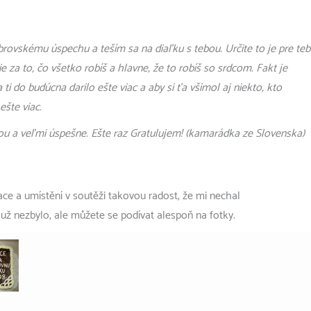
skému úspechu a teším sa na diaľku s tebou. Určite to je pre teb
 za to, čo všetko robíš a hlavne, že to robíš so srdcom. Fakt je
ti do budúcna darilo ešte viac a aby si ťa všimol aj niekto, kto
ešte viac.
ou a veľmi úspešne. Ešte raz Gratulujem! (kamarádka ze Slovenska)
ace a umístění v soutěži takovou radost, že mi nechal
y už nezbylo, ale můžete se podívat alespoň na fotky.