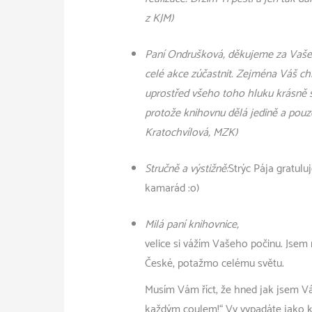
z KJM)
Paní Ondrušková, děkujeme za Vaše z
celé akce zúčastnit. Zejména Váš chl
uprostřed všeho toho hluku krásně s
protože knihovnu dělá jedině a pouz
Kratochvílová, MZK)
Stručně a výstižně:
Strýc Pája gratulu
kamarád :o)
Milá paní knihovnice,
velice si vážím Vašeho počinu. Jsem rá
České, potažmo celému světu.
Musím Vám říct, že hned jak jsem Vás
každým coulem!“ Vy vypadáte jako kn