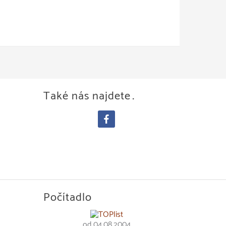
Také nás najdete…
facebook
Počítadlo
od 04.08.2004